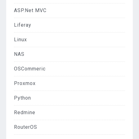
ASP.Net MVC
Liferay
Linux
NAS
OSCommeric
Proxmox
Python
Redmine
RouterOS