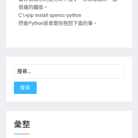
安
很痛的鐵版。
裝
C:\>pip install opencc-python
OpenCC
然後Python就會跟你抱怨下面的事，
搜
尋
關
鍵
字:
彙整