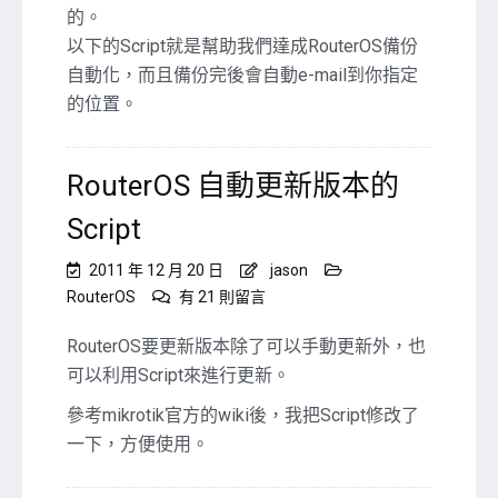
的。
RouterOS，
並
以下的Script就是幫助我們達成RouterOS備份
以
自動化，而且備份完後會自動e-mail到你指定
Email
的位置。
寄
送
備
RouterOS 自動更新版本的
份
檔〉
Script
中
2011 年 12 月 20 日
jason
在
RouterOS
有 21 則留言
〈RouterOS
自
RouterOS要更新版本除了可以手動更新外，也
動
可以利用Script來進行更新。
更
新
參考mikrotik官方的wiki後，我把Script修改了
版
一下，方便使用。
本
的