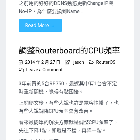
動
之前用的好好的DDNS動態更新ChangeIP與
態
No-IP，為什麼要換到Name…
更
新
→
Read More
IP
到
Namecheap
調整Routerboard的CPU頻率
2014 年 2 月 27 日
jason
RouterOS
on
Leave a Comment
調
整
3年前買的5台RB750，最近其中有1台會不定
Routerboard
時重新開機，覺得有點困擾。
的
CPU
上網爬文後，有些人說也許是電容快掛了，也
頻
有些人說調降CPU頻率會有改善。
率
看來最簡單的解決方案就是調整CPU頻率了，
先往下降1階，如還是不穩，再降一階。