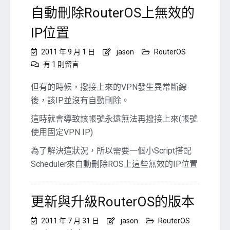
Script〉
自動刪除RouterOS上無效的
中
IP位置
2011 年 9 月 1 日
jason
RouterOS
在
有 1 則留言
〈自
動
但有的時候，撥接上來的VPN發生異常斷線
刪
後，該IP並沒有自動刪除。
除
RouterOS
這時就會導致該帳號永遠無法再撥接上來(帳號
上
使用固定VPN IP)
無
效
為了解決這狀況，所以需要一個小Script搭配
的
Scheduler來自動刪除ROS上這些無效的IP位置
IP
位
置〉
更新與升級RouterOS的版本
中
2011 年 7 月 31 日
jason
RouterOS