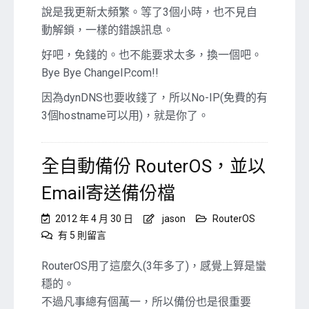
說是我更新太頻繁。等了3個小時，也不見自
動解鎖，一樣的錯誤訊息。
好吧，免錢的。也不能要求太多，換一個吧。
Bye Bye ChangeIP.com!!
因為dynDNS也要收錢了，所以No-IP(免費的有
3個hostname可以用)，就是你了。
全自動備份 RouterOS，並以
Email寄送備份檔
2012 年 4 月 30 日
jason
RouterOS
在
有 5 則留言
〈全
自
RouterOS用了這麼久(3年多了)，感覺上算是蠻
動
穩的。
備
不過凡事總有個萬一，所以備份也是很重要
份