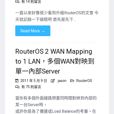
在
有 14 則留言
〈更
新
一直以來好像很少看到升級RouterOS的文章 今
與
天就記錄一下過程吧 首先是先下…
升
級
→
Read More
RouterOS
的
版
本〉
RouterOS 2 WAN Mapping
中
to 1 LAN，多個WAN對映到
單一內部Server
2011 年 5 月 9 日
jason
RouterOS
在
有 75 則留言
〈RouterOS
2
當你有多個外面線路想要同時間對映到內部的
WAN
某一台Server時，
Mapping
或許你是為了備援或Load Balance的考量。在
to