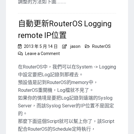
調整的方法如下圖……….
自動更新RouterOS Logging
remote IP位置
2013 年 5 月 14 日
jason
RouterOS
on
Leave a Comment
自
動
在RouterOS中，我們可以在System -> Logging
更
中設定要把Log記錄到那裡去。
新
預設值是記到RouterOS的memory中，
RouterOS
RouterOS重開機，Log檔就不見了。
Logging
remote
如果你的情境是要把Log記錄到遠端的Syslog
IP
Server，而該Syslog Server的IP位置不是固定
位
的。
置
那麼下面這個Script就可以幫上你了，該Script
配合RouterOS的Schedule定時執行，