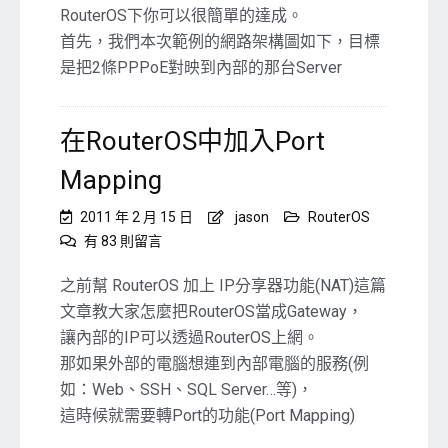
RouterOS下你可以很簡單的達成。
1
LAN，
首先，我們本次範例的網路架構圖如下，目標
多
是把2條PPPoE對映到內部的那台Server
個
WAN
對
在RouterOS中加入Port
映
到
Mapping
單
一
2011 年 2 月 15 日
jason
RouterOS
內
在
有 83 則留言
部
〈在
Server〉
RouterOS
之前幫 RouterOS 加上 IP分享器功能(NAT)這篇
中
中
文章教大家怎麼把RouterOS當成Gateway，
加
讓內部的IP可以透過RouterOS上網。
入
那如果外部的電腦想連到內部電腦的服務(例
Port
Mapping〉
如：Web、SSH、SQL Server…等)，
中
這時候就需要轉Port的功能(Port Mapping)