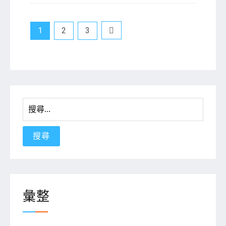
文
1
2
3
章
分
頁
搜
尋
關
鍵
字:
彙整