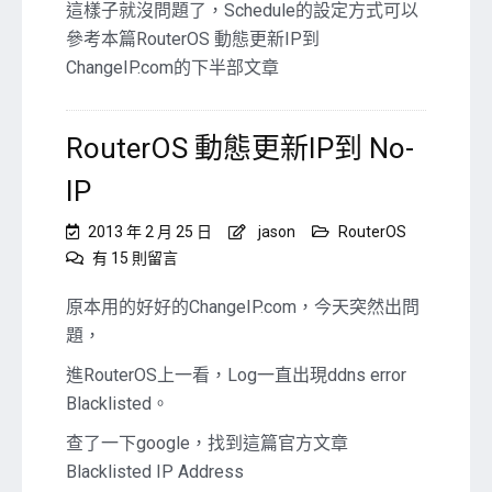
這樣子就沒問題了，Schedule的設定方式可以
參考本篇RouterOS 動態更新IP到
ChangeIP.com的下半部文章
RouterOS 動態更新IP到 No-
IP
2013 年 2 月 25 日
jason
RouterOS
在
有 15 則留言
〈RouterOS
動
原本用的好好的ChangeIP.com，今天突然出問
態
題，
更
新
進RouterOS上一看，Log一直出現ddns error
IP
Blacklisted。
到
No-
查了一下google，找到這篇官方文章
IP〉
Blacklisted IP Address
中