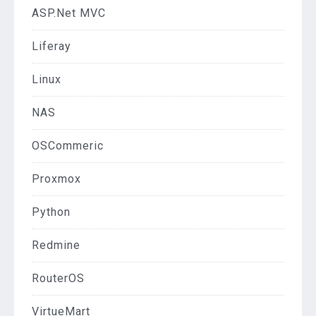
ASP.Net MVC
Liferay
Linux
NAS
OSCommeric
Proxmox
Python
Redmine
RouterOS
VirtueMart