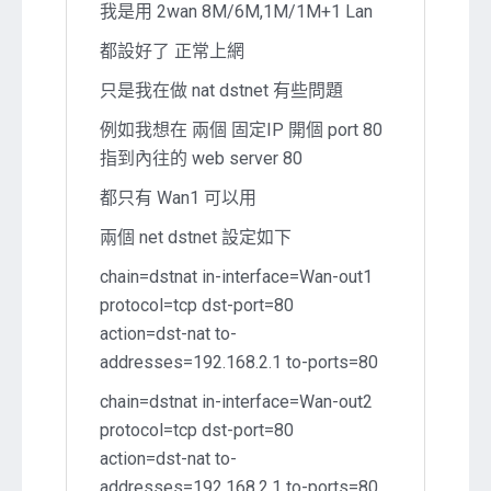
我是用 2wan 8M/6M,1M/1M+1 Lan
都設好了 正常上網
只是我在做 nat dstnet 有些問題
例如我想在 兩個 固定IP 開個 port 80
指到內往的 web server 80
都只有 Wan1 可以用
兩個 net dstnet 設定如下
chain=dstnat in-interface=Wan-out1
protocol=tcp dst-port=80
action=dst-nat to-
addresses=192.168.2.1 to-ports=80
chain=dstnat in-interface=Wan-out2
protocol=tcp dst-port=80
action=dst-nat to-
addresses=192.168.2.1 to-ports=80