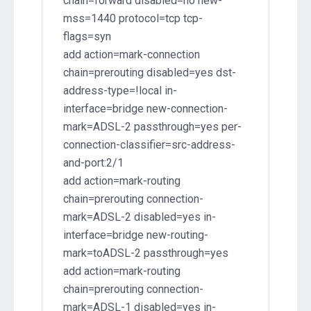
chain=forward disabled=no new-
mss=1440 protocol=tcp tcp-
flags=syn
add action=mark-connection
chain=prerouting disabled=yes dst-
address-type=!local in-
interface=bridge new-connection-
mark=ADSL-2 passthrough=yes per-
connection-classifier=src-address-
and-port:2/1
add action=mark-routing
chain=prerouting connection-
mark=ADSL-2 disabled=yes in-
interface=bridge new-routing-
mark=toADSL-2 passthrough=yes
add action=mark-routing
chain=prerouting connection-
mark=ADSL-1 disabled=yes in-