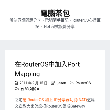
電腦茶包
解決資訊問題分享、電腦隨手筆記、RouterOS心得筆
記、.Net 程式設計分享
在RouterOS中加入Port
Mapping
2011 年 2 月 15 日
jason
RouterOS
在
有 83 則留言
〈在
RouterOS
之前
幫 RouterOS 加上 IP分享器功能(NAT)
這篇
中
文章教大家怎麼把RouterOS當成Gateway
加