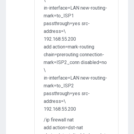
\
in-interface=LAN new-routing-
mark=to_ISP1
passthrough=yes src-
address=\
192.168.55.200
add action=mark-routing
chain=prerouting connection-
mark=ISP2_conn disabled=no
\
in-interface=LAN new-routing-
mark=to_ISP2
passthrough=yes src-
address=\
192.168.55.200
/ip firewall nat
add action=dst-nat