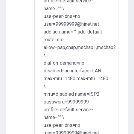
profile=default service-
name=”” \
use-peer-dns=no
user=99999999@hinet.net
add ac-name=”” add-default-
route=no
allow=pap,chap,mschap1,mschap2
\
dial-on-demand=no
disabled=no interface=LAN
max-mru=1480 max-mtu=1480
\
mrru=disabled name=ISP2
password=99999999
profile=default service-
name=”” \
use-peer-dns=no
user=99999999@hinet.net