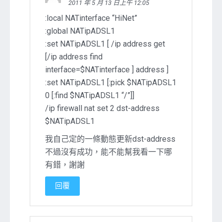
2011 年 5 月 13 日上午 12:05
:local NATinterface “HiNet”
:global NATipADSL1
:set NATipADSL1 [ /ip address get
[/ip address find
interface=$NATinterface ] address ]
:set NATipADSL1 [:pick $NATipADSL1
0 [:find $NATipADSL1 “/”]]
/ip firewall nat set 2 dst-address
$NATipADSL1
我自己定的一條動態更新dst-address
不過沒有成功，能不能幫我看一下哪
有錯，謝謝
回覆