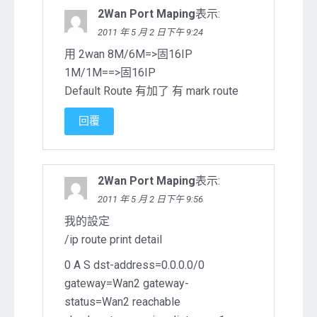
2Wan Port Maping
表示:
2011 年 5 月 2 日下午 9:24
用 2wan 8M/6M=>固16IP
1M/1M==>固16IP
Default Route 有加了 有 mark route
回覆
2Wan Port Maping
表示:
2011 年 5 月 2 日下午 9:56
我的設定
/ip route print detail
0 A S dst-address=0.0.0.0/0
gateway=Wan2 gateway-
status=Wan2 reachable