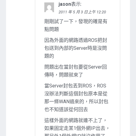
jason
表示:
2011 年 5 月 3 日上午 12:20
剛剛試了一下，發現的確是有
點問題
因為外面的網路透過ROS把封
包送到內部的Server時是沒問
題的
問題出在當封包要從Server回
傳時，問題就來了
當Server封包丟到ROS，ROS
沒辦法判斷這個封包原本是從
那一條WAN過來的，所以封包
也不知道該從何回去
這樣外面的網路就連不上了，
如果固定走某1個外網IP出去，