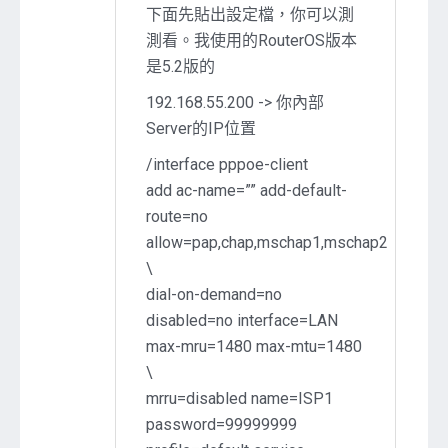
下面先貼出設定檔，你可以測
測看。我使用的RouterOS版本
是5.2版的
192.168.55.200 -> 你內部
Server的IP位置
/interface pppoe-client
add ac-name=”” add-default-
route=no
allow=pap,chap,mschap1,mschap2
\
dial-on-demand=no
disabled=no interface=LAN
max-mru=1480 max-mtu=1480
\
mrru=disabled name=ISP1
password=99999999