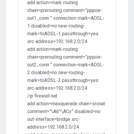
add action=mark-routing
chain=prerouting comment=”pppoe-
out1_conn ” connection-mark=ADSL-
1 disabled=no new-routing-
mark=toADSL-1 passthrough=yes
src-address=192.168.2.0/24
add action=mark-routing
chain=prerouting comment=”pppoe-
out2_conn ” connection-mark=ADSL-
2 disabled=no new-routing-
mark=toADSL-2 passthrough=yes
src-address=192.168.2.0/24
/ip firewall nat
add action=masquerade chain=srcnat
comment=”\A6^\ACy” disabled=no
out-interface=bridge src-
address=192.168.2.0/24