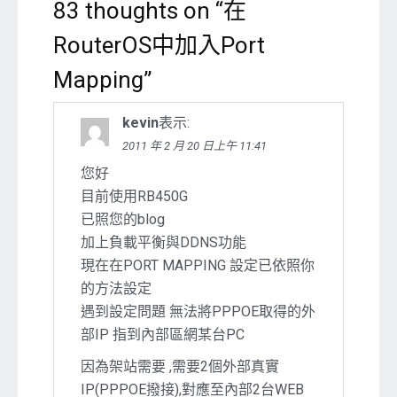
83 thoughts on “
在
RouterOS中加入Port
Mapping
”
kevin
表示:
2011 年 2 月 20 日上午 11:41
您好
目前使用RB450G
已照您的blog
加上負載平衡與DDNS功能
現在在PORT MAPPING 設定已依照你
的方法設定
遇到設定問題 無法將PPPOE取得的外
部IP 指到內部區網某台PC
因為架站需要 ,需要2個外部真實
IP(PPPOE撥接),對應至內部2台WEB