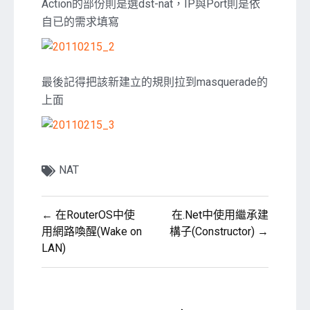
Action的部份則是選dst-nat，IP與Port則是依
自已的需求填寫
最後記得把該新建立的規則拉到masquerade的
上面
NAT
文
← 在RouterOS中使
在.Net中使用繼承建
章
用網路喚醒(Wake on
構子(Constructor) →
LAN)
導
覽