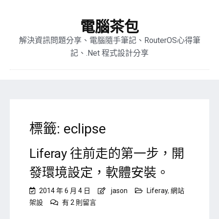
電腦茶包
解決資訊問題分享、電腦隨手筆記、RouterOS心得筆
記、.Net 程式設計分享
標籤:
eclipse
Liferay 往前走的第一步，開
發環境設定，軟體安裝。
2014 年 6 月 4 日
jason
Liferay
,
網站
在
架設
有 2 則留言
〈Liferay