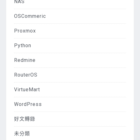
NAS
OSCommeric
Proxmox
Python
Redmine
RouterOS
VirtueMart
WordPress
好文轉錄
未分類