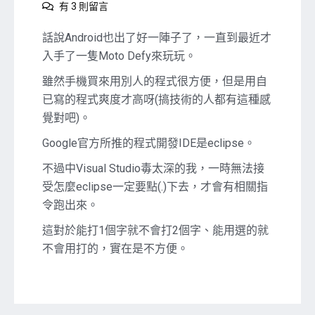
在
有 3 則留言
〈讓
你
話說Android也出了好一陣子了，一直到最近才
的
入手了一隻Moto Defy來玩玩。
eclipse
更
雖然手機買來用別人的程式很方便，但是用自
好
已寫的程式爽度才高呀(搞技術的人都有這種感
用，
覺對吧)。
幫
你
Google官方所推的程式開發IDE是eclipse。
的
eclipse
不過中Visual Studio毒太深的我，一時無法接
加
受怎麼eclipse一定要點(.)下去，才會有相關指
上
令跑出來。
自
動
這對於能打1個字就不會打2個字、能用選的就
提
不會用打的，實在是不方便。
示
(Intellisense)
程
式
碼