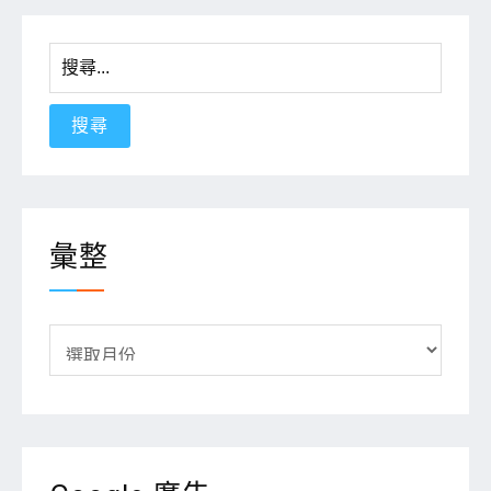
的
功
搜
能〉
尋
中
關
鍵
字:
彙整
彙
整