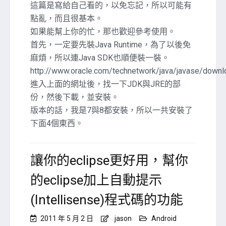
往
這篇是寫給自己看的，以免忘記，所以可能有
前
點亂，而且很基本。
走
如果能幫上你的忙，那也歡迎參考使用。
的
首先，一定要先裝Java Runtime，為了以後免
第
一
麻煩，所以連Java SDK也順便裝一裝。
步，
http://www.oracle.com/technetwork/java/javase/downl
開
進入上面的網址後，找一下JDK與JRE的部
發
份，然後下載，並安裝。
環
境
版本的話，我是7與8都安裝，所以一共安裝了
設
下面4個東西。
定，
軟
體
讓你的eclipse更好用，幫你
安
裝。〉
的eclipse加上自動提示
中
(Intellisense)程式碼的功能
2011 年 5 月 2 日
jason
Android