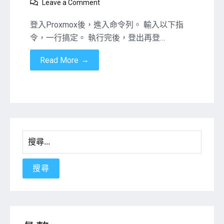
on
Leave a Comment
移
除
登入Proxmox後，進入命令列。 輸入以下指
登
令，一行搞定。 執行完後，登出再登…
入
Proxmox
→
Read More
時，
跳
出
的
“No
Valid
Subscription”
搜
訊
尋
息
關
鍵
字: