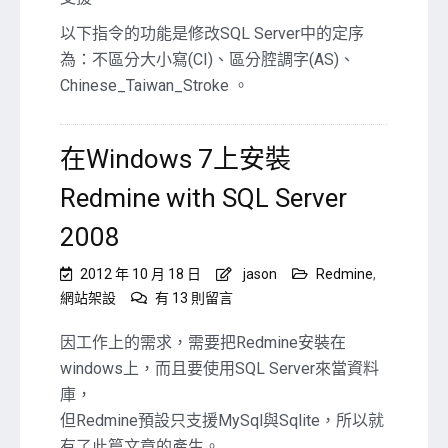
Server
的
以下指令的功能是修改SQL Server中的定序
定
為：不區分大小寫(CI)、區分腔調字(AS)、
序
Chinese_Taiwan_Stroke 。
在Windows 7上安裝
Redmine with SQL Server
2008
2012 年 10 月 18 日
jason
Redmine
,
在
網站架設
有 13 則留言
〈在
Windows
因工作上的需求，需要把Redmine安裝在
7
windows上，而且要使用SQL Server來當資料
上
庫，
安
但Redmine預設只支援MySql與Sqlite，所以就
裝
Redmine
有了此篇文章的產生。