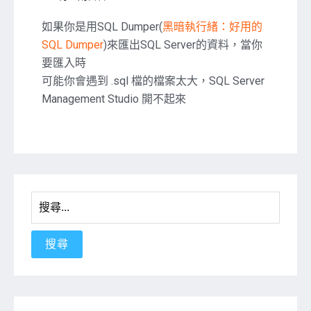
〈SQL
Server
如果你是用SQL Dumper(
黑暗執行緒：好用的
快
SQL Dumper
)來匯出SQL Server的資料，當你
速
要匯入時
匯
可能你會遇到 .sql 檔的檔案太大，SQL Server
入
資
Management Studio 開不起來
料
的
方
法〉
中
搜
尋
關
鍵
字: