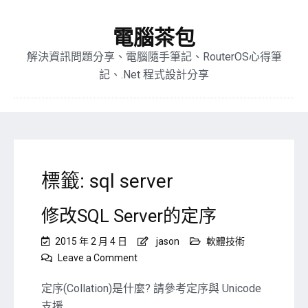
電腦茶包
解決資訊問題分享、電腦隨手筆記、RouterOS心得筆
記、.Net 程式設計分享
標籤:
sql server
修改SQL Server的定序
2015 年 2 月 4 日
jason
軟體技術
on
Leave a Comment
修
改
定序(Collation)是什麼? 請參考定序與 Unicode
SQL
支援