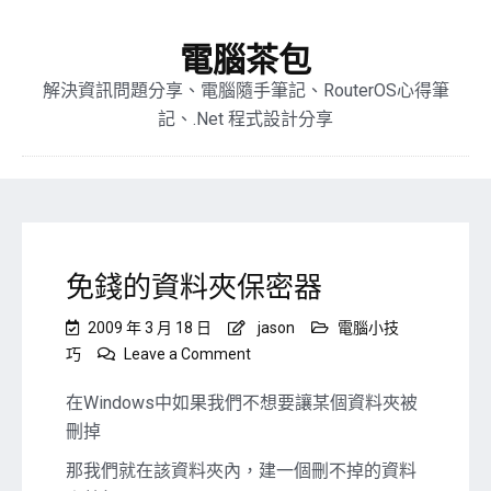
電腦茶包
解決資訊問題分享、電腦隨手筆記、RouterOS心得筆
記、.Net 程式設計分享
免錢的資料夾保密器
2009 年 3 月 18 日
jason
電腦小技
on
巧
Leave a Comment
免
錢
在Windows中如果我們不想要讓某個資料夾被
的
刪掉
資
料
那我們就在該資料夾內，建一個刪不掉的資料
夾