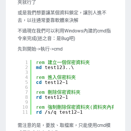
夾就行了
保
密
或是我們想要讓某個資料鎖定，讓別人進不
器
去，以往通常要靠軟體來決解
不過現在我們可以利用Windows內建的cmd指
令來完成(迷之音：是Bug吧)
先到開始->執行->cmd
1
rem 建立一個保密資料夾
2
md
test123..\
3
4
rem 進入保密料夾
5
cd
test12~1
6
7
rem 刪除保密資料夾
8
rd
test12~1
9
10
rem 強制刪除保密資料夾(資料夾內有資料也
11
rd
/s/q test12~1
需注意的是，要放、取檔案，只能使用cmd模