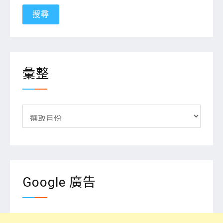
關
鍵
字:
彙整
彙
整
Google 廣告