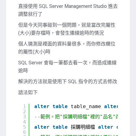
改
直接使用 SQL Server Management Studio 進去
SQL
調整就行了
Server
資
但是今天同事碰到一個問題，就是當改完屬性
料
(大小)要存檔時，會發生連線逾時的情況
表
中
個人猜測是裡面的資料量很多，而你修改欄位
的
的屬性(大小)時
欄
SQL Server 會每一筆都去看一次，而造成連線
位
屬
逾時
性
解決的方法就是使用下 SQL 指令的方式去修改
語法如下
1
alter
table
table_name 
alter
colu
2
3
--範例。把"採購明細檔"裡的"品名"改為 nvar
4
5
alter
table
採購明細檔 
alter
column
6