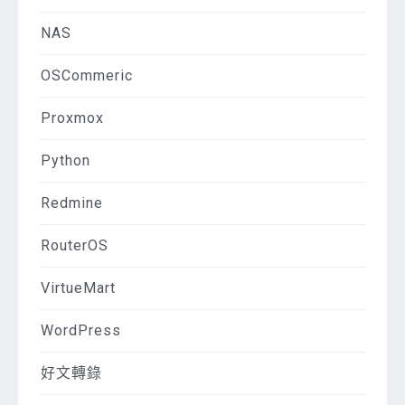
NAS
OSCommeric
Proxmox
Python
Redmine
RouterOS
VirtueMart
WordPress
好文轉錄