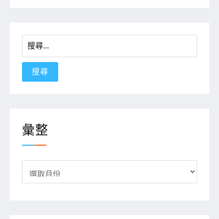
搜
尋
關
鍵
字:
彙整
彙
整