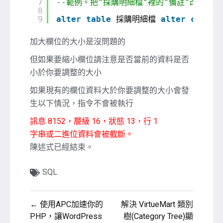
7
--範例。把"採購明細檔"裡的"備註"改為 nte
8
9
alter
table
採購明細檔 
alter
column
加大欄位的大小是沒問題的
但如果要縮小欄位請注意是否當前的資料是否
小於你要調整的大小
如果現有的欄位資料大於你要調整的大小會發
生以下情況，指令不會被執行
訊息 8152，層級 16，狀態 13，行 1
字串或二進位資料會被截斷。
陳述式已經結束。
SQL
文
← 使用APC加速你的
解決 VirtueMart 類別
章
PHP，讓WordPress
樹(Category Tree)顯