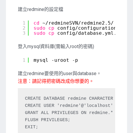
建立redmine的設定檔
1
cd
~
/redmineSVN/redmine2
.5/
2
sudo
cp
config
/configuration
.yml.
3
sudo
cp
config
/database
.yml.examp
登入mysql資料庫(需輸入root的密碼)
1
mysql -uroot -p
建立redmine要使用的user與database。
注意：請記得把密碼改成你想要的。
CREATE DATABASE redmine CHARACTER SET utf
CREATE USER 'redmine'@'localhost' IDENTI
GRANT ALL PRIVILEGES ON redmine.* TO 'red
FLUSH PRIVILEGES;

EXIT;
