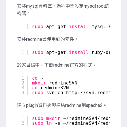
安裝mysql資料庫，過程中需設定mysql root的
密碼。
1
sudo
apt-get 
install
mysql-server
安裝redmine會使用到的元件。
1
sudo
apt-get 
install
ruby-dev ima
於家目錄中，下載redmine官方的程式。
1
cd
~
2
mkdir
redmineSVN
3
cd
redmineSVN
4
sudo
svn co http:
//svn
.redmine.or
建立plugin資料夾與連結redmine到apache2。
1
sudo
mkdir
~
/redmineSVN/redmine2
.
2
sudo
ln
-s ~
/redmineSVN/redmine2
.