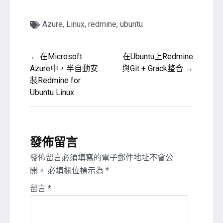
Azure
,
Linux
,
redmine
,
ubuntu
文
← 在Microsoft
在Ubuntu上Redmine
章
Azure中，半自動安
與Git + Grack整合 →
裝Redmine for
導
Ubuntu Linux
覽
發佈留言
發佈留言必須填寫的電子郵件地址不會公
開。
必填欄位標示為
*
留言
*