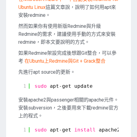
Azure
Ubuntu Linux
這篇文章說，說明了如何用apt來
中，
安裝redmine。
手
動
然而如果你有使用新版Redmine與升級
安
Redmine的需求，建議使用手動的方式來安裝
裝
redmine，即本文要說明的方式。
Redmine
for
如果Redmine架設完成後想跟Git整合，可以參
Ubuntu
考
在Ubuntu上Redmine與Git + Grack整合
Linux
先進行apt source的更新。
1
sudo
apt-get update
安裝apache2與passenger相關的apache元件。
安裝subversion，之後要用來下載redmine官方
上的程式。
1
sudo
apt-get 
install
apache2 liba