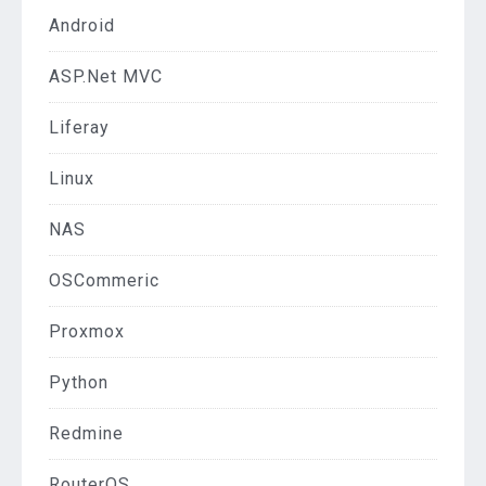
Android
ASP.Net MVC
Liferay
Linux
NAS
OSCommeric
Proxmox
Python
Redmine
RouterOS