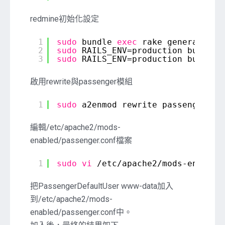
redmine初始化設定
1
sudo
bundle 
exec
rake generate_se
2
sudo
RAILS_ENV=production bundle 
3
sudo
RAILS_ENV=production bundle 
啟用rewrite與passenger模組
1
sudo
a2enmod rewrite passenger
編輯/etc/apache2/mods-
enabled/passenger.conf檔案
1
sudo
vi
/etc/apache2/mods-enabled
把PassengerDefaultUser www-data加入
到/etc/apache2/mods-
enabled/passenger.conf中。