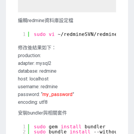
編輯redmine資料庫設定檔
1
sudo
vi
~
/redmineSVN/redmine2
.5
/c
修改後結果如下：
production:
adapter: mysql2
database: redmine
host: localhost
username: redmine
password: “
my_password
”
encoding: utf8
安裝bundler與相關套件
1
sudo
gem 
install
bundler
2
sudo
bundle 
install
--without dev