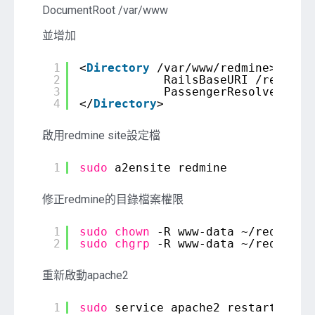
DocumentRoot /var/www
並增加
1
<
Directory
/var/www/redmine>
2
RailsBaseURI /redmine
3
PassengerResolveSymli
4
</
Directory
>
啟用redmine site設定檔
1
sudo
a2ensite redmine
修正redmine的目錄檔案權限
1
sudo
chown
-R www-data ~
/redmineS
2
sudo
chgrp
-R www-data ~
/redmineS
重新啟動apache2
1
sudo
service apache2 restart