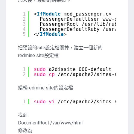
加入後，最終的結果如下
1
<
IfModule
mod_passenger.c>
2
PassengerDefaultUser www-data
3
PassengerRoot /usr/lib/ruby/ven
4
PassengerDefaultRuby /usr/bin/r
5
</
IfModule
>
把預設的site設定檔關掉，建立一個新的
redmine site設定檔
1
sudo
a2dissite 000-default
2
sudo
cp
/etc/apache2/sites-availa
編輯redmine site的設定檔
1
sudo
vi
/etc/apache2/sites-availa
找到
DocumentRoot /var/www/html
修改為