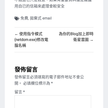
用自已的信箱來處理會較安全
免費
,
拋棄式 email
文
← 使用指令模式
為你的Blog加上即時
章
(netdom.exe)修改電
衛星雲圖 →
腦名稱
導
覽
發佈留言
發佈留言必須填寫的電子郵件地址不會公
開。
必填欄位標示為
*
留言
*