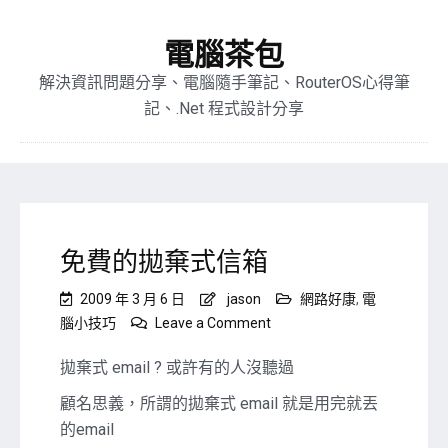
電腦茶包
解決資訊問題分享、電腦隨手筆記、RouterOS心得筆
記、.Net 程式設計分享
免費的拋棄式信箱
2009 年 3 月 6 日
jason
網路好康
,
電
on
腦小技巧
Leave a Comment
免
費
拋棄式 email ? 或許有的人沒聽過
的
顧名思義，所謂的拋棄式 email 就是用完就丟
拋
棄
的email
式