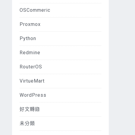
OSCommeric
Proxmox
Python
Redmine
RouterOS
VirtueMart
WordPress
好文轉錄
未分類