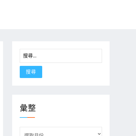
搜
尋
關
鍵
字:
彙整
彙