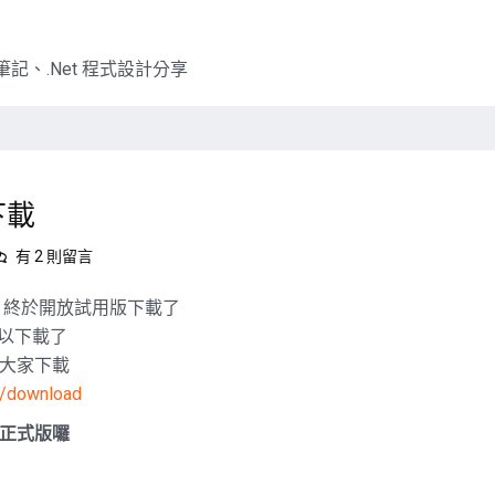
記、.Net 程式設計分享
版下載
在
有 2 則留言
〈Visual
Studio
中文版，終於開放試用版下載了
2010
以下載了
中
大家下載
文
w/download
版
下
正式版囉
載〉
中